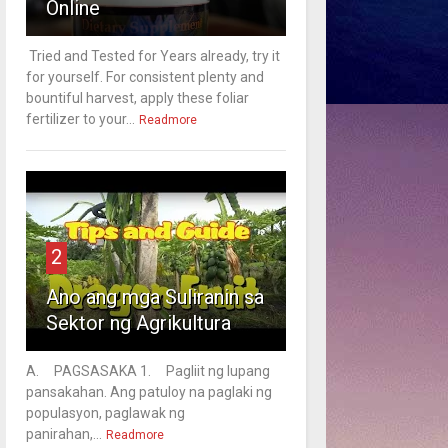
Online
Tried and Tested for Years already, try it
for yourself. For consistent plenty and
bountiful harvest, apply these foliar
fertilizer to your...
Readmore
2
Ano ang mga Suliranin sa
Sektor ng Agrikultura
A. PAGSASAKA 1. Pagliit ng lupang
pansakahan. Ang patuloy na paglaki ng
populasyon, paglawak ng
panirahan,...
Readmore