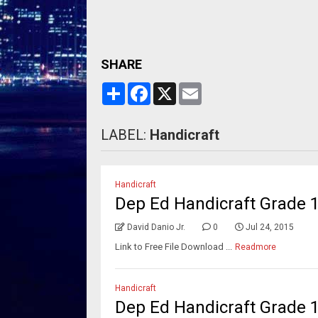
SHARE
S
F
X
E
h
a
m
a
c
a
r
e
i
LABEL:
Handicraft
e
b
l
o
o
k
Handicraft
Dep Ed Handicraft Grade 
David Danio Jr.
0
Jul 24, 2015
Link to Free File Download ...
Readmore
Handicraft
Dep Ed Handicraft Grade 1