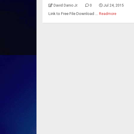
David Danio Jr.
0
Jul 24, 2015
Link to Free File Download ...
Readmore