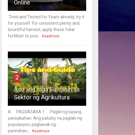
Online
Tried and Tested for Years already, try it
for yourself. For consistent plenty and
bountiful harvest, apply these foliar
fertilizer to your...
Readmore
2
Ano ang mga Suliranin sa
Sektor ng Agrikultura
A. PAGSASAKA 1. Pagliit ng lupang
pansakahan. Ang patuloy na paglaki ng
populasyon, paglawak ng
panirahan,...
Readmore