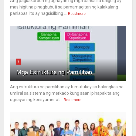
Ang pagkakaroon ng ugnayan ng mga bansa sa daigdig ay
mas higit na pinagbubuti sa pamamagitan ng kalakalang
panlabas. Ito ay nagsisilbing ...
Readmore
9
Mga Estruktura ng Pamilihan
Ang estruktura ng pamilihan ay tumutukoy sa balangkas na
umiiral sa sistema ng merkado kung saan ipinapakita ang
ugnayan ng konsyumer at...
Readmore