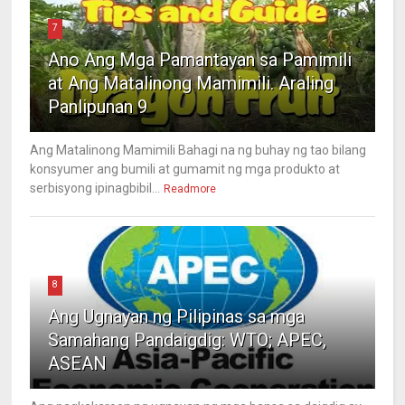
7
Ano Ang Mga Pamantayan sa Pamimili
at Ang Matalinong Mamimili. Araling
Panlipunan 9
Ang Matalinong Mamimili Bahagi na ng buhay ng tao bilang
konsyumer ang bumili at gumamit ng mga produkto at
serbisyong ipinagbibil...
Readmore
8
Ang Ugnayan ng Pilipinas sa mga
Samahang Pandaigdig: WTO; APEC,
ASEAN