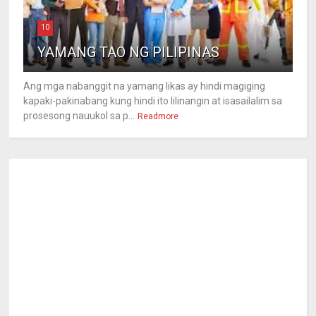
10
YAMANG TAO NG PILIPINAS
Ang mga nabanggit na yamang likas ay hindi magiging
kapaki-pakinabang kung hindi ito lilinangin at isasailalim sa
prosesong nauukol sa p...
Readmore