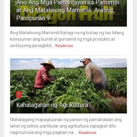
Ano Ang Mga Pamantayan sa Pamimili
at Ang Matalinong Mamimili. Araling
Panlipunan 9
Ang Matalinong Mamimili Bahagi na ng buhay ng tao bilang
konsyumer ang bumili at gumamit ng mga produkto at
serbisyong ipinagbibil...
Readmore
7
Kahalagahan ng Agrikultura
Mahalagang mapagtuunan ng pansin ng pamahalaan ang
lahat ng sektor, partikular ang agrikultura sapagkat dito
nagmumula ang mga pagkain na ...
Readmore