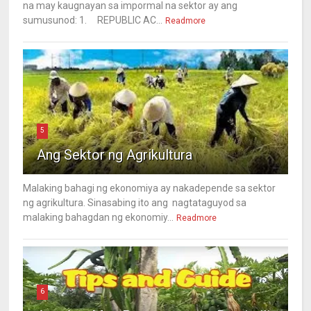
na may kaugnayan sa impormal na sektor ay ang
sumusunod: 1. REPUBLIC AC...
Readmore
5
Ang Sektor ng Agrikultura
Malaking bahagi ng ekonomiya ay nakadepende sa sektor
ng agrikultura. Sinasabing ito ang nagtataguyod sa
malaking bahagdan ng ekonomiy...
Readmore
6