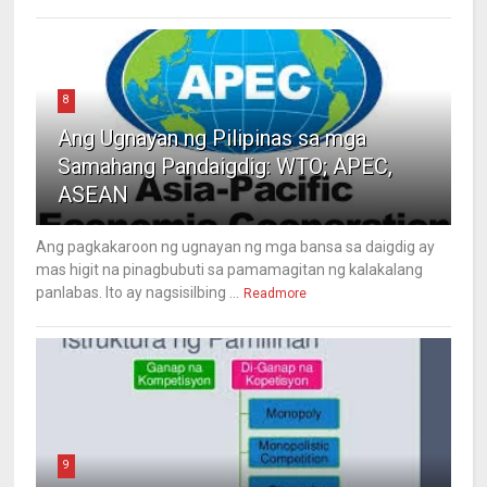
8
Ang Ugnayan ng Pilipinas sa mga
Samahang Pandaigdig: WTO; APEC,
ASEAN
Ang pagkakaroon ng ugnayan ng mga bansa sa daigdig ay
mas higit na pinagbubuti sa pamamagitan ng kalakalang
panlabas. Ito ay nagsisilbing ...
Readmore
9