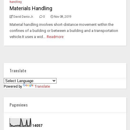
handling
Materials Handling
David Danio Jr.
0
Nov 08, 2019
Material handling involves short-distance movement within the
confines of a building or between a building and a transportation
vehicle.It uses a wid...
Readmore
Translate
Powered by
Translate
Pageviews
1
4
0
5
7