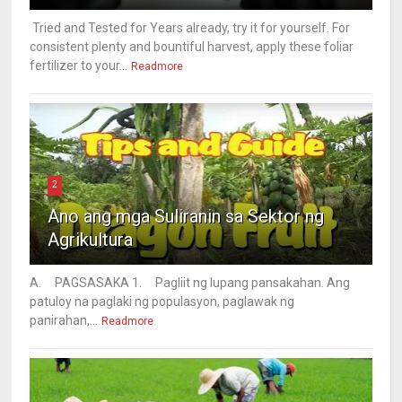
Tried and Tested for Years already, try it for yourself. For
consistent plenty and bountiful harvest, apply these foliar
fertilizer to your...
Readmore
2
Ano ang mga Suliranin sa Sektor ng
Agrikultura
A. PAGSASAKA 1. Pagliit ng lupang pansakahan. Ang
patuloy na paglaki ng populasyon, paglawak ng
panirahan,...
Readmore