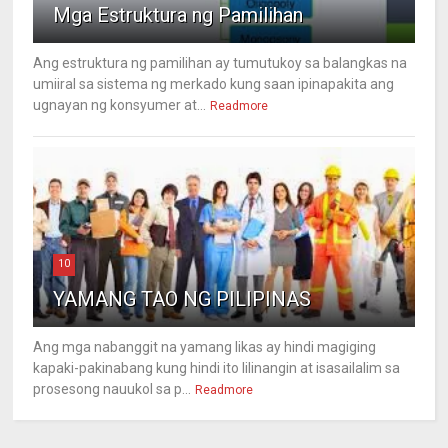
Mga Estruktura ng Pamilihan
Ang estruktura ng pamilihan ay tumutukoy sa balangkas na
umiiral sa sistema ng merkado kung saan ipinapakita ang
ugnayan ng konsyumer at...
Readmore
10
YAMANG TAO NG PILIPINAS
Ang mga nabanggit na yamang likas ay hindi magiging
kapaki-pakinabang kung hindi ito lilinangin at isasailalim sa
prosesong nauukol sa p...
Readmore