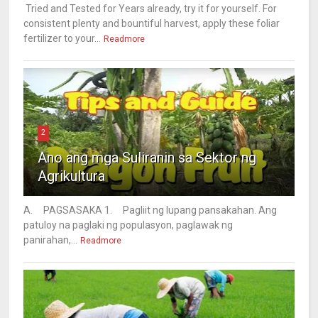
Tried and Tested for Years already, try it for yourself. For
consistent plenty and bountiful harvest, apply these foliar
fertilizer to your...
Readmore
2
Ano ang mga Suliranin sa Sektor ng
Agrikultura
A. PAGSASAKA 1. Pagliit ng lupang pansakahan. Ang
patuloy na paglaki ng populasyon, paglawak ng
panirahan,...
Readmore