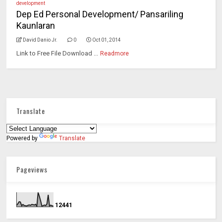
development
Dep Ed Personal Development/ Pansariling
Kaunlaran
David Danio Jr.
0
Oct 01, 2014
Link to Free File Download ...
Readmore
Translate
Powered by
Translate
Pageviews
1
2
4
4
1