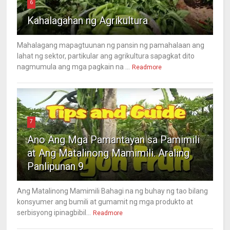
6
Kahalagahan ng Agrikultura
Mahalagang mapagtuunan ng pansin ng pamahalaan ang
lahat ng sektor, partikular ang agrikultura sapagkat dito
nagmumula ang mga pagkain na ...
Readmore
7
Ano Ang Mga Pamantayan sa Pamimili
at Ang Matalinong Mamimili. Araling
Panlipunan 9
Ang Matalinong Mamimili Bahagi na ng buhay ng tao bilang
konsyumer ang bumili at gumamit ng mga produkto at
serbisyong ipinagbibil...
Readmore