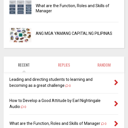
What are the Function, Roles and Skills of
Manager
ANG MGA YAMANG CAPITAL NG PILIPINAS
RECENT
REPLIES
RANDOM
Leading and directing students to learning and
becoming as a great challenge
0
How to Develop a Good Attitude by Earl Nightingale
Audio
0
What are the Function, Roles and Skills of Manager
0