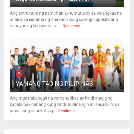
Ang estruktura ng pamilihan ay tumutukoy sa balangkas na
umiiral sa sistema ng merkado kung saan ipinapakita ang
ugnayan ng konsyumer at...
Readmore
10
YAMANG TAO NG PILIPINAS
Ang mga nabanggit na yamang likas ay hindi magiging
kapaki-pakinabang kung hindi ito lilinangin at isasailalim sa
prosesong nauukol sa p...
Readmore