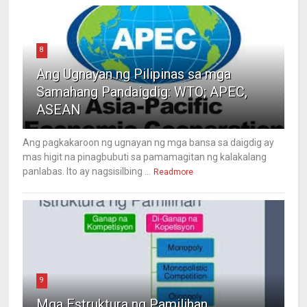
8
Ang Ugnayan ng Pilipinas sa mga
Samahang Pandaigdig: WTO; APEC,
ASEAN
Ang pagkakaroon ng ugnayan ng mga bansa sa daigdig ay
mas higit na pinagbubuti sa pamamagitan ng kalakalang
panlabas. Ito ay nagsisilbing ...
Readmore
9
Mga Estruktura ng Pamilihan