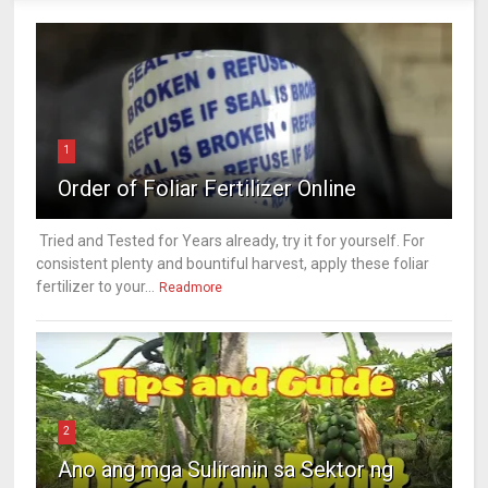
1
Order of Foliar Fertilizer Online
Tried and Tested for Years already, try it for yourself. For
consistent plenty and bountiful harvest, apply these foliar
fertilizer to your...
Readmore
2
Ano ang mga Suliranin sa Sektor ng