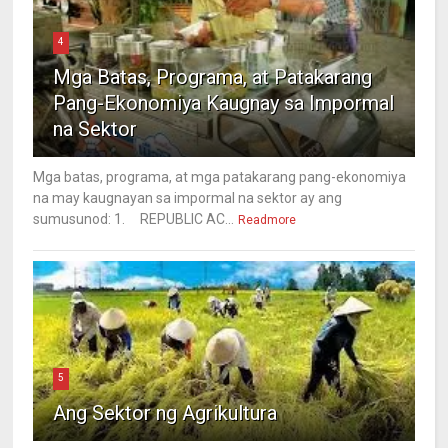
4
Mga Batas, Programa, at Patakarang
Pang-Ekonomiya Kaugnay sa Impormal
na Sektor
Mga batas, programa, at mga patakarang pang-ekonomiya
na may kaugnayan sa impormal na sektor ay ang
sumusunod: 1. REPUBLIC AC...
Readmore
5
Ang Sektor ng Agrikultura