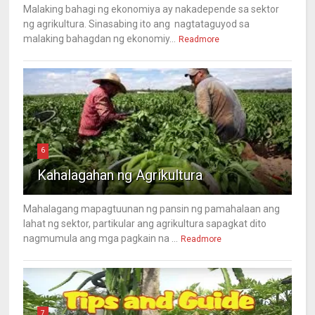
Malaking bahagi ng ekonomiya ay nakadepende sa sektor
ng agrikultura. Sinasabing ito ang nagtataguyod sa
malaking bahagdan ng ekonomiy...
Readmore
6
Kahalagahan ng Agrikultura
Mahalagang mapagtuunan ng pansin ng pamahalaan ang
lahat ng sektor, partikular ang agrikultura sapagkat dito
nagmumula ang mga pagkain na ...
Readmore
7