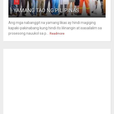
10
YAMANG TAO NG PILIPINAS
Ang mga nabanggit na yamang likas ay hindi magiging
kapaki-pakinabang kung hindi ito lilinangin at isasailalim sa
prosesong nauukol sa p...
Readmore