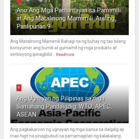
Ano Ang Mga Pamantayan sa Pamimili
at Ang Matalinong Mamimili. Araling
Panlipunan 9
Ang Matalinong Mamimili Bahagi na ng buhay ng tao bilang
konsyumer ang bumili at gumamit ng mga produkto at
serbisyong ipinagbibil...
Readmore
8
Ang Ugnayan ng Pilipinas sa mga
Samahang Pandaigdig: WTO; APEC,
ASEAN
Ang pagkakaroon ng ugnayan ng mga bansa sa daigdig ay
mas higit na pinagbubuti sa pamamagitan ng kalakalang