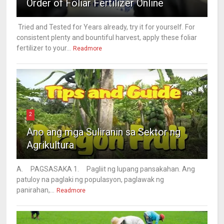
Order of Foliar Fertilizer Online
Tried and Tested for Years already, try it for yourself. For
consistent plenty and bountiful harvest, apply these foliar
fertilizer to your...
Readmore
2
Ano ang mga Suliranin sa Sektor ng
Agrikultura
A. PAGSASAKA 1. Pagliit ng lupang pansakahan. Ang
patuloy na paglaki ng populasyon, paglawak ng
panirahan,...
Readmore