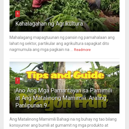
6
Kahalagahan ng Agrikultura
Mahalagang mapagtuunan ng pansin ng pamahalaan ang
lahat ng sektor, partikular ang agrikultura sapagkat dito
nagmumula ang mga pagkain na ...
Readmore
7
Ano Ang Mga Pamantayan sa Pamimili
at Ang Matalinong Mamimili. Araling
Panlipunan 9
Ang Matalinong Mamimili Bahagi na ng buhay ng tao bilang
konsyumer ang bumili at gumamit ng mga produkto at