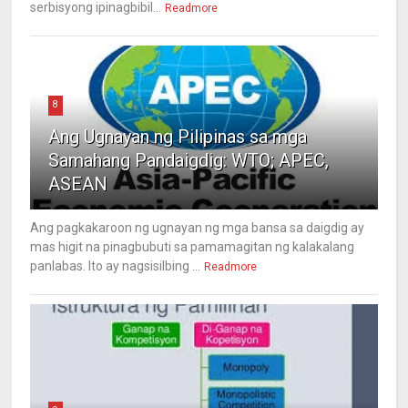
serbisyong ipinagbibil...
Readmore
8
Ang Ugnayan ng Pilipinas sa mga
Samahang Pandaigdig: WTO; APEC,
ASEAN
Ang pagkakaroon ng ugnayan ng mga bansa sa daigdig ay
mas higit na pinagbubuti sa pamamagitan ng kalakalang
panlabas. Ito ay nagsisilbing ...
Readmore