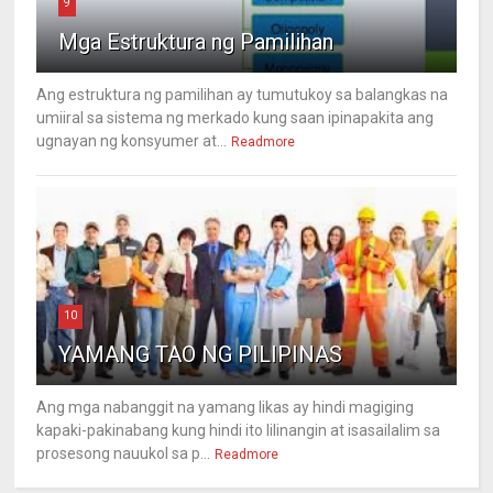
9
Mga Estruktura ng Pamilihan
Ang estruktura ng pamilihan ay tumutukoy sa balangkas na
umiiral sa sistema ng merkado kung saan ipinapakita ang
ugnayan ng konsyumer at...
Readmore
10
YAMANG TAO NG PILIPINAS
Ang mga nabanggit na yamang likas ay hindi magiging
kapaki-pakinabang kung hindi ito lilinangin at isasailalim sa
prosesong nauukol sa p...
Readmore