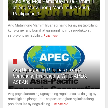
Ano Ang Mga Pamantayan sa Pamimili
at Ang Matalinong Mamimili. Araling
Panlipunan 9
Ang Matalinong Mamimili Bahagi na ng buhay ng tao bilang
konsyumer ang bumili at gumamit ng mga produkto at
serbisyong ipinagbibil...
Readmore
8
Ang Ugnayan ng Pilipinas sa mga
Samahang Pandaigdig: WTO; APEC,
ASEAN
Ang pagkakaroon ng ugnayan ng mga bansa sa daigdig ay
mas higit na pinagbubuti sa pamamagitan ng kalakalang
panlabas. Ito ay nagsisilbing ...
Readmore