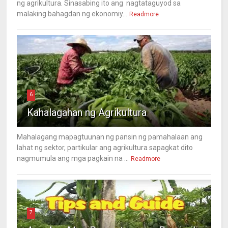
ng agrikultura. Sinasabing ito ang nagtataguyod sa
malaking bahagdan ng ekonomiy...
Readmore
6
Kahalagahan ng Agrikultura
Mahalagang mapagtuunan ng pansin ng pamahalaan ang
lahat ng sektor, partikular ang agrikultura sapagkat dito
nagmumula ang mga pagkain na ...
Readmore
7