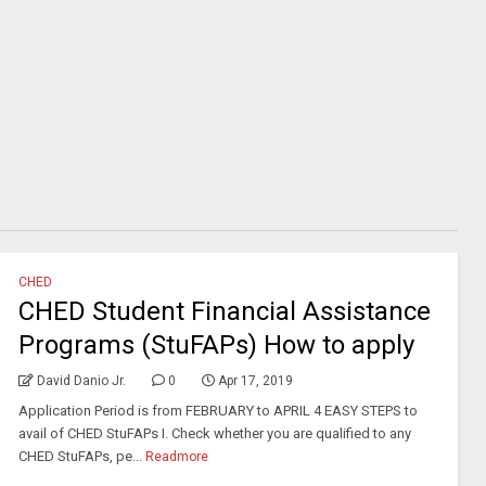
CHED
CHED Student Financial Assistance
Programs (StuFAPs) How to apply
David Danio Jr.
0
Apr 17, 2019
Application Period is from FEBRUARY to APRIL 4 EASY STEPS to
avail of CHED StuFAPs I. Check whether you are qualified to any
CHED StuFAPs, pe...
Readmore