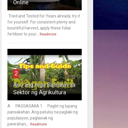
Online
Tried and Tested for Years already, try it
for yourself. For consistent plenty and
bountiful harvest, apply these foliar
fertilizer to your...
Readmore
2
Ano ang mga Suliranin sa
Sektor ng Agrikultura
A. PAGSASAKA 1. Pagliit ng lupang
pansakahan. Ang patuloy na paglaki ng
populasyon, paglawak ng
panirahan,...
Readmore