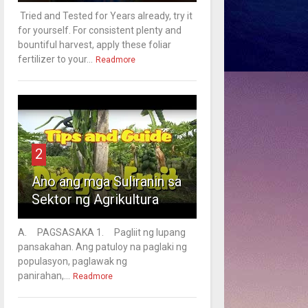
Tried and Tested for Years already, try it
for yourself. For consistent plenty and
bountiful harvest, apply these foliar
fertilizer to your...
Readmore
2
Ano ang mga Suliranin sa
Sektor ng Agrikultura
A. PAGSASAKA 1. Pagliit ng lupang
pansakahan. Ang patuloy na paglaki ng
populasyon, paglawak ng
panirahan,...
Readmore