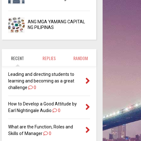
ANG MGA YAMANG CAPITAL
NG PILIPINAS
RECENT
REPLIES
RANDOM
Leading and directing students to
learning and becoming as a great
challenge
0
How to Develop a Good Attitude by
Earl Nightingale Audio
0
What are the Function, Roles and
Skills of Manager
0