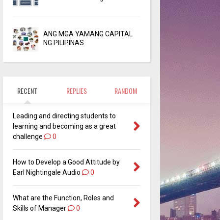
ANG MGA YAMANG CAPITAL
NG PILIPINAS
RECENT
REPLIES
RANDOM
Leading and directing students to
learning and becoming as a great
challenge
0
How to Develop a Good Attitude by
Earl Nightingale Audio
0
What are the Function, Roles and
Skills of Manager
0