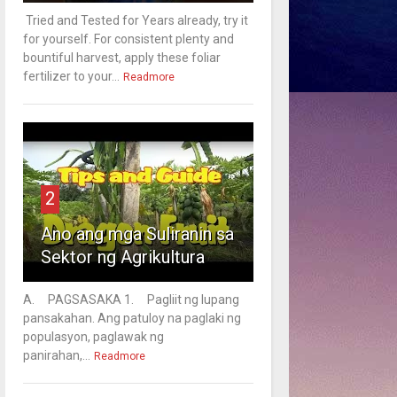
Tried and Tested for Years already, try it
for yourself. For consistent plenty and
bountiful harvest, apply these foliar
fertilizer to your...
Readmore
2
Ano ang mga Suliranin sa
Sektor ng Agrikultura
A. PAGSASAKA 1. Pagliit ng lupang
pansakahan. Ang patuloy na paglaki ng
populasyon, paglawak ng
panirahan,...
Readmore