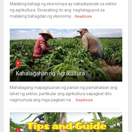
Malaking bahagi ng ekonomiya ay nakadepende sa sektor
ng agrikultura. Sinasabing ito ang nagtataguyod sa
malaking bahagdan ng ekonomiy...
Readmore
6
Kahalagahan ng Agrikultura
Mahalagang mapagtuunan ng pansin ng pamahalaan ang
lahat ng sektor, partikular ang agrikultura sapagkat dito
nagmumula ang mga pagkain na ...
Readmore
7