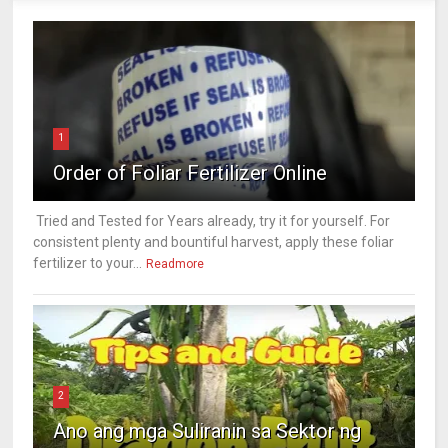
1
Order of Foliar Fertilizer Online
Tried and Tested for Years already, try it for yourself. For
consistent plenty and bountiful harvest, apply these foliar
fertilizer to your...
Readmore
2
Ano ang mga Suliranin sa Sektor ng