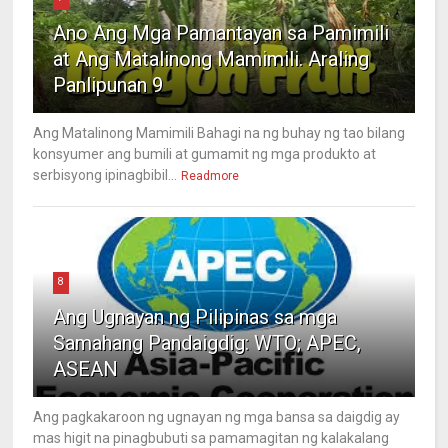
Ano Ang Mga Pamantayan sa Pamimili
at Ang Matalinong Mamimili. Araling
Panlipunan 9
Ang Matalinong Mamimili Bahagi na ng buhay ng tao bilang
konsyumer ang bumili at gumamit ng mga produkto at
serbisyong ipinagbibil...
Readmore
8
Ang Ugnayan ng Pilipinas sa mga
Samahang Pandaigdig: WTO; APEC,
ASEAN
Ang pagkakaroon ng ugnayan ng mga bansa sa daigdig ay
mas higit na pinagbubuti sa pamamagitan ng kalakalang