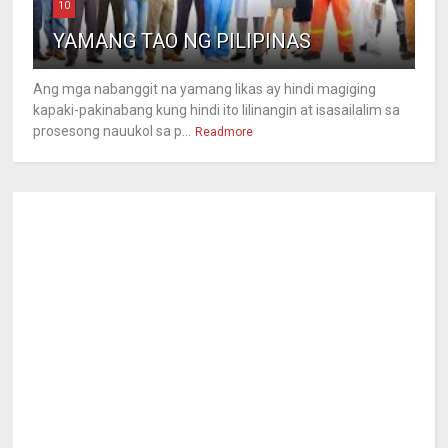
10
YAMANG TAO NG PILIPINAS
Ang mga nabanggit na yamang likas ay hindi magiging
kapaki-pakinabang kung hindi ito lilinangin at isasailalim sa
prosesong nauukol sa p...
Readmore