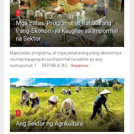
4
Mga Batas, Programa, at Patakarang
Pang-Ekonomiya Kaugnay sa Impormal
na Sektor
Mga batas, programa, at mga patakarang pang-ekonomiya
na may kaugnayan sa impormal na sektor ay ang
sumusunod: 1. REPUBLIC AC...
Readmore
5
Ang Sektor ng Agrikultura