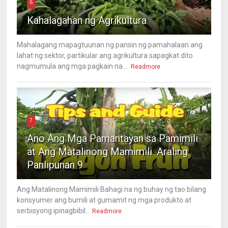
6
Kahalagahan ng Agrikultura
Mahalagang mapagtuunan ng pansin ng pamahalaan ang
lahat ng sektor, partikular ang agrikultura sapagkat dito
nagmumula ang mga pagkain na ...
Readmore
7
Ano Ang Mga Pamantayan sa Pamimili
at Ang Matalinong Mamimili. Araling
Panlipunan 9
Ang Matalinong Mamimili Bahagi na ng buhay ng tao bilang
konsyumer ang bumili at gumamit ng mga produkto at
serbisyong ipinagbibil...
Readmore