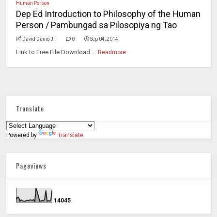
Human Person
Dep Ed Introduction to Philosophy of the Human
Person / Pambungad sa Pilosopiya ng Tao
David Danio Jr.
0
Sep 04, 2014
Link to Free File Download ...
Readmore
Translate
Powered by
Translate
Pageviews
1
4
0
4
5