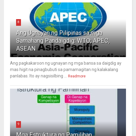
8
Ang Ugnayan ng Pilipinas sa mga
Samahang Pandaigdig: WTO; APEC,
ASEAN
Ang pagkakaroon ng ugnayan ng mga bansa sa daigdig ay
mas higit na pinagbubuti sa pamamagitan ng kalakalang
panlabas. Ito ay nagsisilbing ...
Readmore
9
Mga Estruktura ng Pamilihan