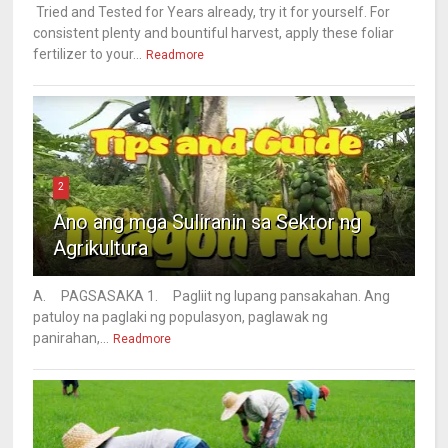
Tried and Tested for Years already, try it for yourself. For
consistent plenty and bountiful harvest, apply these foliar
fertilizer to your...
Readmore
2
Ano ang mga Suliranin sa Sektor ng
Agrikultura
A. PAGSASAKA 1. Pagliit ng lupang pansakahan. Ang
patuloy na paglaki ng populasyon, paglawak ng
panirahan,...
Readmore