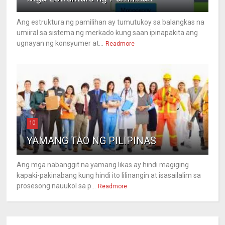
Ang estruktura ng pamilihan ay tumutukoy sa balangkas na
umiiral sa sistema ng merkado kung saan ipinapakita ang
ugnayan ng konsyumer at...
Readmore
10
YAMANG TAO NG PILIPINAS
Ang mga nabanggit na yamang likas ay hindi magiging
kapaki-pakinabang kung hindi ito lilinangin at isasailalim sa
prosesong nauukol sa p...
Readmore