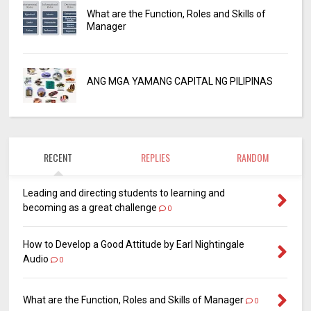
What are the Function, Roles and Skills of
Manager
ANG MGA YAMANG CAPITAL NG PILIPINAS
RECENT
REPLIES
RANDOM
Leading and directing students to learning and
becoming as a great challenge
0
How to Develop a Good Attitude by Earl Nightingale
Audio
0
What are the Function, Roles and Skills of Manager
0