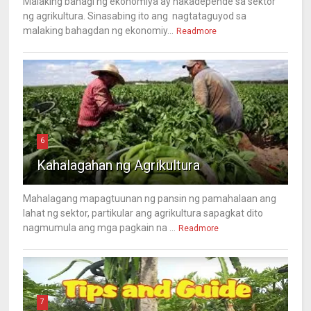
Malaking bahagi ng ekonomiya ay nakadepende sa sektor
ng agrikultura. Sinasabing ito ang nagtataguyod sa
malaking bahagdan ng ekonomiy...
Readmore
6
Kahalagahan ng Agrikultura
Mahalagang mapagtuunan ng pansin ng pamahalaan ang
lahat ng sektor, partikular ang agrikultura sapagkat dito
nagmumula ang mga pagkain na ...
Readmore
7