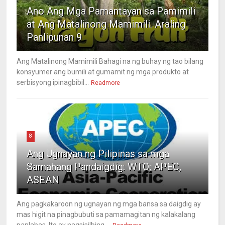
Ano Ang Mga Pamantayan sa Pamimili
at Ang Matalinong Mamimili. Araling
Panlipunan 9
Ang Matalinong Mamimili Bahagi na ng buhay ng tao bilang
konsyumer ang bumili at gumamit ng mga produkto at
serbisyong ipinagbibil...
Readmore
8
Ang Ugnayan ng Pilipinas sa mga
Samahang Pandaigdig: WTO; APEC,
ASEAN
Ang pagkakaroon ng ugnayan ng mga bansa sa daigdig ay
mas higit na pinagbubuti sa pamamagitan ng kalakalang
panlabas. Ito ay nagsisilbing ...