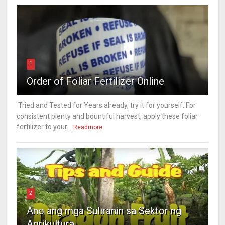
1
Order of Foliar Fertilizer Online
Tried and Tested for Years already, try it for yourself. For
consistent plenty and bountiful harvest, apply these foliar
fertilizer to your...
Readmore
2
Ano ang mga Suliranin sa Sektor ng
Agrikultura